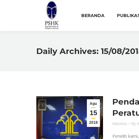
BERANDA
PUBLIKA
Daily Archives:
15/08/20
Penda
Agu
Perat
15
2018
Aktivitas
By
A
Peneliti kam