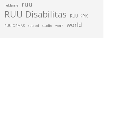
ruu
reklame
RUU Disabilitas
RUU KPK
world
RUU ORMAS
ruu pd
studio
work