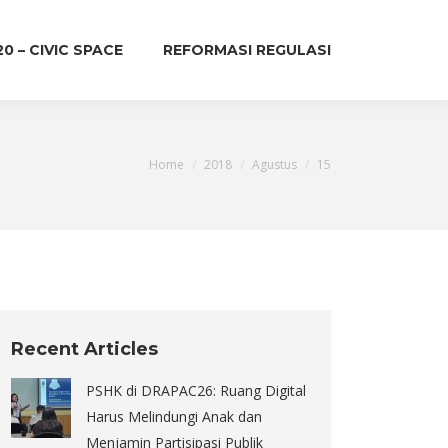
20 – CIVIC SPACE
REFORMASI REGULASI
You are here:
Home
2018
Agustus
15
Recent Articles
PSHK di DRAPAC26: Ruang Digital
Harus Melindungi Anak dan
Menjamin Partisipasi Publik