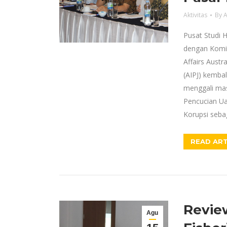
Aktivitas
By
A
Pusat Studi 
dengan Komi
Affairs Austr
(AIPJ) kemba
menggali ma
Pencucian Ua
Korupsi sebag
READ ART
Revie
Agu