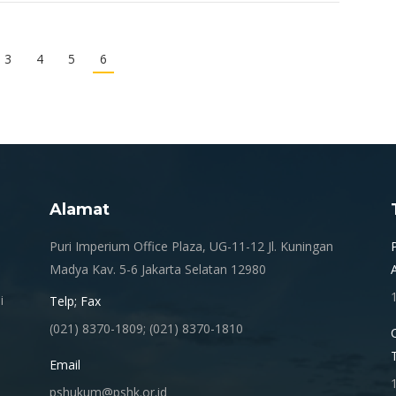
3
4
5
6
Alamat
.
Puri Imperium Office Plaza, UG-11-12 Jl. Kuningan
Madya Kav. 5-6 Jakarta Selatan 12980
i
Telp; Fax
(021) 8370-1809; (021) 8370-1810
Email
pshukum@pshk.or.id