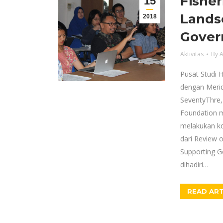
Fisher
15
Lands
2018
Gover
Aktivitas
By
A
Pusat Studi 
dengan Merid
SeventyThre,
Foundation m
melakukan kon
dari Review o
Supporting Go
dihadiri…
READ ART