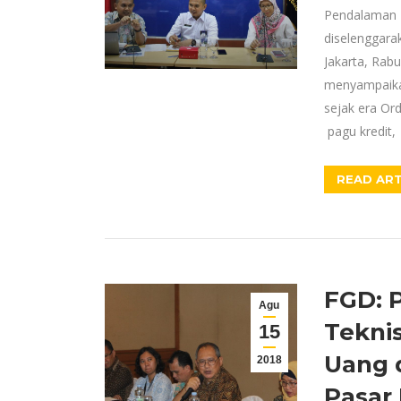
Pendalaman 
diselenggar
Jakarta, Rab
menyampaikan
sejak era Or
pagu kredit,
READ ART
FGD: 
Agu
Tekni
15
Uang 
2018
Pasar