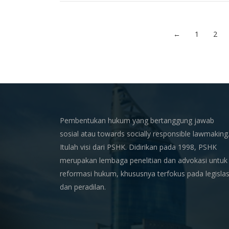
←
1
2
Pembentukan hukum yang bertanggung jawab
sosial atau towards socially responsible lawmaking
Itulah visi dari PSHK. Didirikan pada 1998, PSHK
merupakan lembaga penelitian dan advokasi untuk
reformasi hukum, khususnya terfokus pada legislas
dan peradilan.