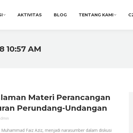
SI
AKTIVITAS
BLOG
TENTANG KAMI
C
18 10:57 AM
laman Materi Perancangan
uran Perundang-Undangan
dmin
i, Muhammad Faiz Aziz, menjadi narasumber dalam diskusi