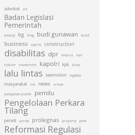
advokat
art
Badan Legislasi
Pemerintah
budi gunawan
bg
beauty
blog
build
business
construction
capres
disabilitas
dpr
finance
hair
kapolri
kpk
hukum
investment
kuhp
lalu lintas
lawmotion
legislasi
news
masyarakat
mk
ormas
pemilu
pelayanan publik
Pengelolaan Perkara
Tilang
prolegnas
peradi
perda
property
pshk
Reformasi Regulasi