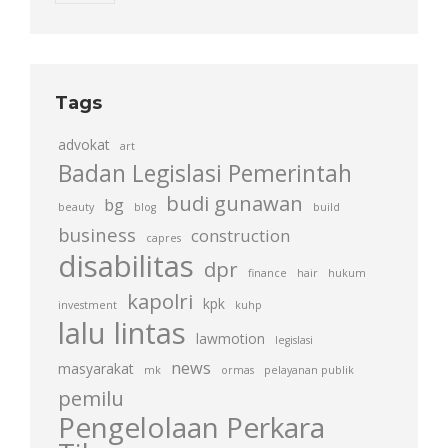
Tags
advokat
art
Badan Legislasi Pemerintah
budi gunawan
bg
beauty
blog
build
business
construction
capres
disabilitas
dpr
finance
hair
hukum
kapolri
kpk
investment
kuhp
lalu lintas
lawmotion
legislasi
news
masyarakat
mk
ormas
pelayanan publik
pemilu
Pengelolaan Perkara