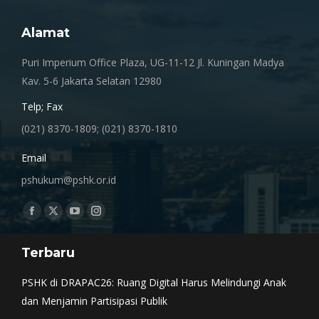
Alamat
Puri Imperium Office Plaza, UG-11-12 Jl. Kuningan Madya
Kav. 5-6 Jakarta Selatan 12980
Telp; Fax
(021) 8370-1809; (021) 8370-1810
Email
pshukum@pshk.or.id
Find us on:
Facebook
X
YouTube
Instagram
page
page
page
page
Terbaru
opens
opens
opens
opens
in
in
in
in
PSHK di DRAPAC26: Ruang Digital Harus Melindungi Anak
new
new
new
new
dan Menjamin Partisipasi Publik
window
window
window
window