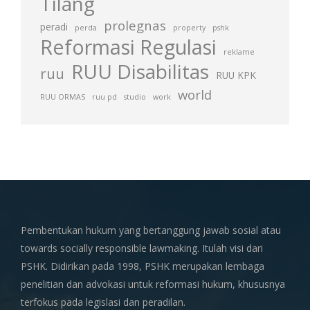
Tilang
prolegnas
peradi
perda
property
pshk
Reformasi Regulasi
reklame
RUU Disabilitas
ruu
RUU KPK
world
RUU ORMAS
ruu pd
studio
work
Pembentukan hukum yang bertanggung jawab sosial atau
towards socially responsible lawmaking. Itulah visi dari
PSHK. Didirikan pada 1998, PSHK merupakan lembaga
penelitian dan advokasi untuk reformasi hukum, khususnya
terfokus pada legislasi dan peradilan.