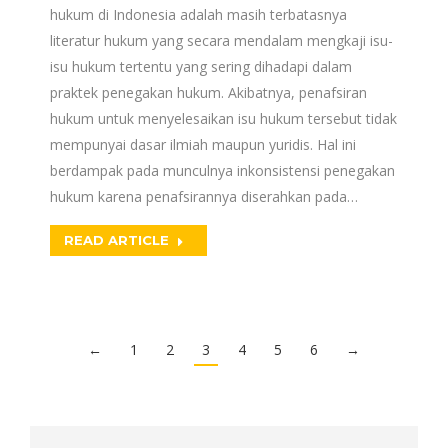
hukum di Indonesia adalah masih terbatasnya
literatur hukum yang secara mendalam mengkaji isu-
isu hukum tertentu yang sering dihadapi dalam
praktek penegakan hukum. Akibatnya, penafsiran
hukum untuk menyelesaikan isu hukum tersebut tidak
mempunyai dasar ilmiah maupun yuridis. Hal ini
berdampak pada munculnya inkonsistensi penegakan
hukum karena penafsirannya diserahkan pada…
READ ARTICLE
←
1
2
3
4
5
6
→