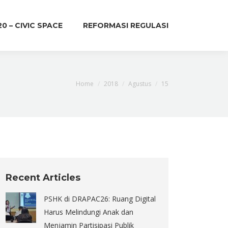
20 – CIVIC SPACE
REFORMASI REGULASI
You are here:
Home
2018
Agustus
15
Recent Articles
PSHK di DRAPAC26: Ruang Digital
Harus Melindungi Anak dan
Menjamin Partisipasi Publik