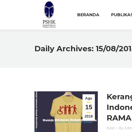
BERANDA
PUBLIKA
Daily Archives:
15/08/201
Kerang
Agu
Indon
15
RAMAH
2018
Riset
By
Adm