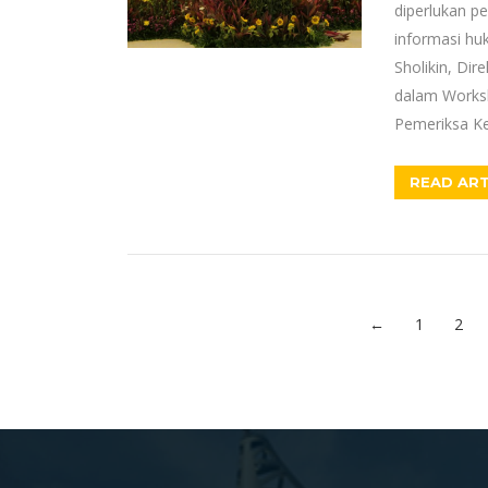
diperlukan 
informasi hu
Sholikin, Dir
dalam Works
Pemeriksa Ke
READ ART
←
1
2