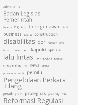
advokat
art
Badan Legislasi
Pemerintah
budi gunawan
bg
beauty
blog
build
business
construction
capres
disabilitas
dpr
finance
hair
kapolri
kpk
hukum
investment
kuhp
lalu lintas
lawmotion
legislasi
news
masyarakat
mk
ormas
pemilu
pelayanan publik
Pengelolaan Perkara
Tilang
prolegnas
peradi
perda
property
pshk
Reformasi Regulasi