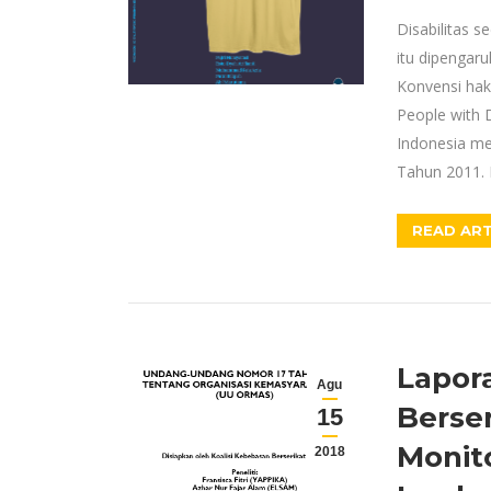
Disabilitas s
itu dipengar
Konvensi hak
People with 
Indonesia me
Tahun 2011.
READ ART
Lapor
Agu
Berse
15
Monito
2018