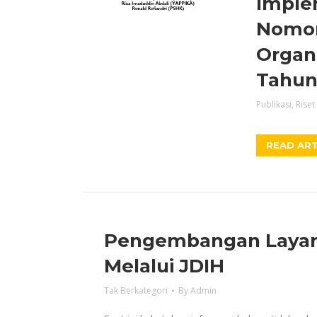
Imple
Nomor
Organ
Tahun
Publikasi
,
Riset
READ ART
Pengembangan Layan
Melalui JDIH
Tak Berkategori
By
Admin