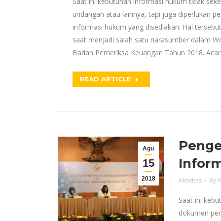
Saat ini kebutuhan informasi hukum tidak se
undangan atau lainnya, tapi juga diperlukan
informasi hukum yang disediakan. Hal tersebut
saat menjadi salah satu narasumber dalam W
Badan Pemeriksa Keuangan Tahun 2018. Acar
READ ARTICLE
Penge
Agu
Infor
15
2018
Aktivitas
By
A
Saat ini keb
dokumen pera