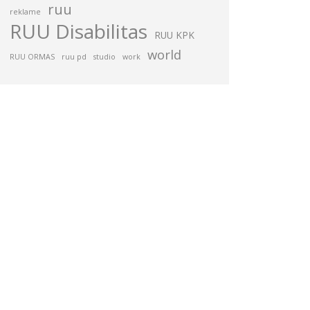
ruu
reklame
RUU Disabilitas
RUU KPK
world
RUU ORMAS
ruu pd
studio
work