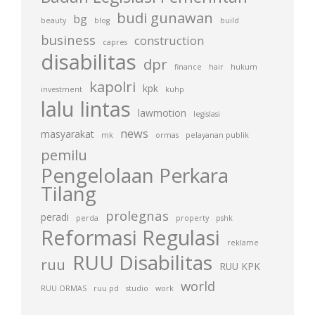
budi gunawan
bg
beauty
blog
build
business
construction
capres
disabilitas
dpr
finance
hair
hukum
kapolri
kpk
investment
kuhp
lalu lintas
lawmotion
legislasi
news
masyarakat
mk
ormas
pelayanan publik
pemilu
Pengelolaan Perkara
Tilang
prolegnas
peradi
perda
property
pshk
Reformasi Regulasi
reklame
RUU Disabilitas
ruu
RUU KPK
world
RUU ORMAS
ruu pd
studio
work