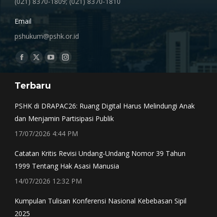
(021) 8370-1809; (021) 8370-1810
Email
pshukum@pshk.or.id
Find us on:
Facebook
X
YouTube
Instagram
page
page
page
page
Terbaru
opens
opens
opens
opens
in
in
in
in
PSHK di DRAPAC26: Ruang Digital Harus Melindungi Anak
new
new
new
new
dan Menjamin Partisipasi Publik
window
window
window
window
17/07/2026 4:44 PM
Catatan Kritis Revisi Undang-Undang Nomor 39 Tahun
1999 Tentang Hak Asasi Manusia
14/07/2026 12:32 PM
Kumpulan Tulisan Konferensi Nasional Kebebasan Sipil
2025