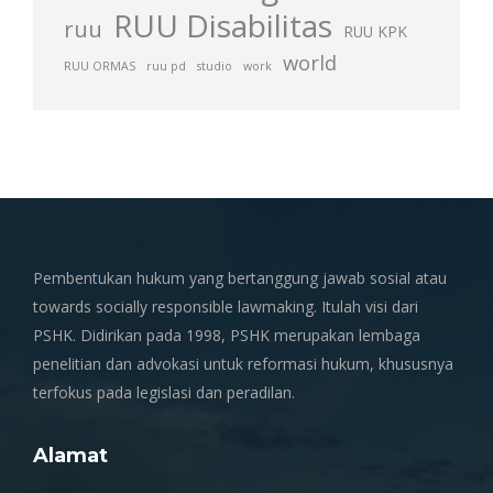
RUU Disabilitas
ruu
RUU KPK
world
RUU ORMAS
ruu pd
studio
work
Pembentukan hukum yang bertanggung jawab sosial atau
towards socially responsible lawmaking. Itulah visi dari
PSHK. Didirikan pada 1998, PSHK merupakan lembaga
penelitian dan advokasi untuk reformasi hukum, khususnya
terfokus pada legislasi dan peradilan.
Alamat