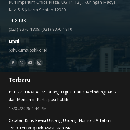
Puri Imperium Office Plaza, UG-11-12 Jl. Kuningan Madya
Kav. 5-6 Jakarta Selatan 12980
Telp; Fax
(021) 8370-1809; (021) 8370-1810
Email
pshukum@pshk.or.id
Find us on:
Facebook
X
YouTube
Instagram
page
page
page
page
Terbaru
opens
opens
opens
opens
in
in
in
in
PSHK di DRAPAC26: Ruang Digital Harus Melindungi Anak
new
new
new
new
dan Menjamin Partisipasi Publik
window
window
window
window
17/07/2026 4:44 PM
Catatan Kritis Revisi Undang-Undang Nomor 39 Tahun
1999 Tentang Hak Asasi Manusia