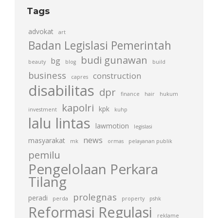
Tags
advokat
art
Badan Legislasi Pemerintah
budi gunawan
bg
beauty
blog
build
business
construction
capres
disabilitas
dpr
finance
hair
hukum
kapolri
kpk
investment
kuhp
lalu lintas
lawmotion
legislasi
news
masyarakat
mk
ormas
pelayanan publik
pemilu
Pengelolaan Perkara
Tilang
prolegnas
peradi
perda
property
pshk
Reformasi Regulasi
reklame