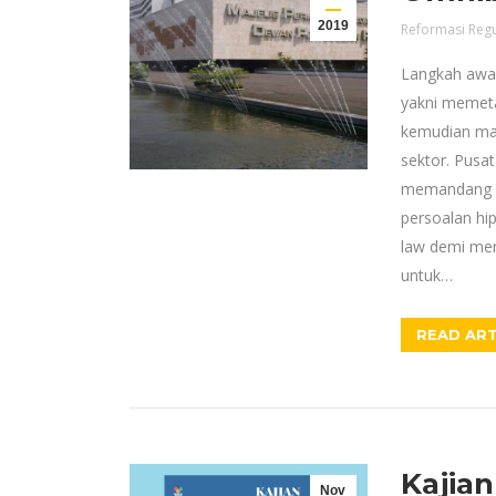
2019
Reformasi Regu
Langkah awa
yakni memeta
kemudian ma
sektor. Pusa
memandang o
persoalan hi
law demi men
untuk…
READ ART
Kajian
Nov