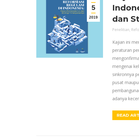
Indon
5
dan S
2019
Penelitian
,
Refo
Kajian ini 
peraturan pe
mengonfirmasi
mengenai kel
sinkronnya p
pusat maupun
pembangunan.
adanya kece
READ ART