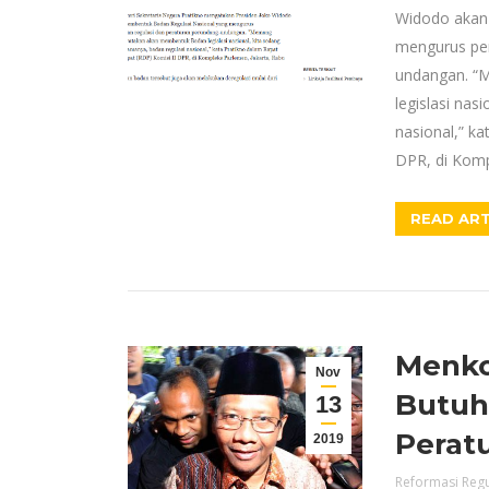
Widodo akan
mengurus pen
undangan. “
legislasi nas
nasional,” k
DPR, di Komp
READ ART
Menko
Nov
Butuh
13
Perat
2019
Reformasi Regu