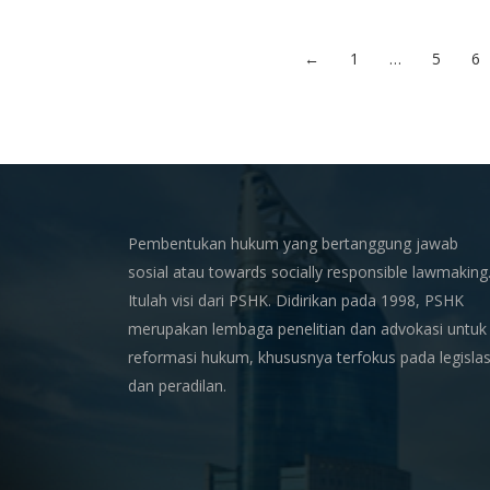
←
1
…
5
6
Pembentukan hukum yang bertanggung jawab
sosial atau towards socially responsible lawmaking
Itulah visi dari PSHK. Didirikan pada 1998, PSHK
merupakan lembaga penelitian dan advokasi untuk
reformasi hukum, khususnya terfokus pada legislas
dan peradilan.