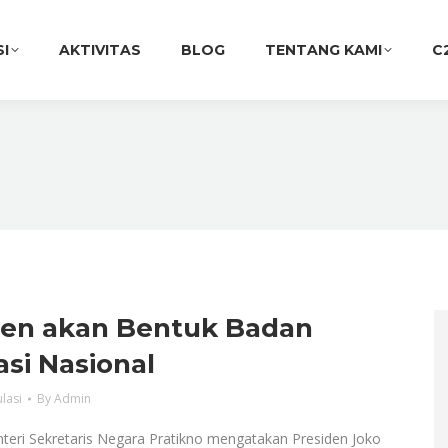
SI
AKTIVITAS
BLOG
TENTANG KAMI
C
den akan Bentuk Badan
si Nasional
lasi
By
Admin
nteri Sekretaris Negara Pratikno mengatakan Presiden Joko