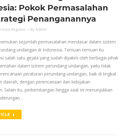
esia: Pokok Permasalahan
trategi Penanganannya
rmasi Regulasi
By
Admin
menemukan sejumlah permasalahan mendasar dalam sistem
rundang-undangan di Indonesia. Temuan-temuan itu
 salah satu gejala yang sudah diyakini oleh berbagai pihak
emahan dalam sistem perundang-undangan, yaitu tidak
erencanaan peraturan perundang-undangan, baik di tingkat
 daerah, dengan perencanaan dan kebijakan
 Selain itu, perkembangan hingga saat ini menunjukkan
nderungan…
ICLE