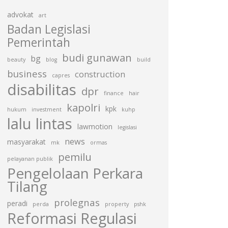
advokat
art
Badan Legislasi
Pemerintah
budi gunawan
bg
beauty
blog
build
business
construction
capres
disabilitas
dpr
finance
hair
kapolri
kpk
hukum
investment
kuhp
lalu lintas
lawmotion
legislasi
news
masyarakat
mk
ormas
pemilu
pelayanan publik
Pengelolaan Perkara
Tilang
prolegnas
peradi
perda
property
pshk
Reformasi Regulasi