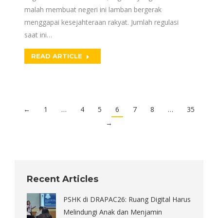
malah membuat negeri ini lamban bergerak
menggapai kesejahteraan rakyat. Jumlah regulasi
saat ini…
READ ARTICLE
←
1
…
4
5
6
7
8
…
35
→
Recent Articles
PSHK di DRAPAC26: Ruang Digital Harus
Melindungi Anak dan Menjamin