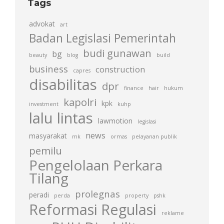
Tags
advokat
art
Badan Legislasi Pemerintah
budi gunawan
bg
beauty
blog
build
business
construction
capres
disabilitas
dpr
finance
hair
hukum
kapolri
kpk
investment
kuhp
lalu lintas
lawmotion
legislasi
news
masyarakat
mk
ormas
pelayanan publik
pemilu
Pengelolaan Perkara
Tilang
prolegnas
peradi
perda
property
pshk
Reformasi Regulasi
reklame