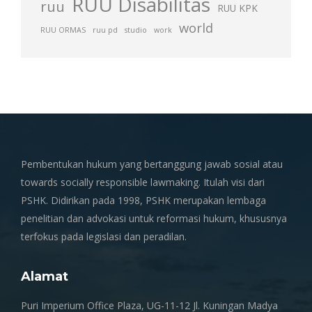
RUU Disabilitas
ruu
RUU KPK
world
RUU ORMAS
ruu pd
studio
work
Pembentukan hukum yang bertanggung jawab sosial atau
towards socially responsible lawmaking. Itulah visi dari
PSHK. Didirikan pada 1998, PSHK merupakan lembaga
penelitian dan advokasi untuk reformasi hukum, khususnya
terfokus pada legislasi dan peradilan.
Alamat
Puri Imperium Office Plaza, UG-11-12 Jl. Kuningan Madya