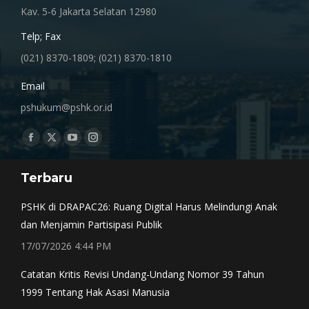
Kav. 5-6 Jakarta Selatan 12980
Telp; Fax
(021) 8370-1809; (021) 8370-1810
Email
pshukum@pshk.or.id
Find us on:
Facebook
X
YouTube
Instagram
page
page
page
page
Terbaru
opens
opens
opens
opens
in
in
in
in
PSHK di DRAPAC26: Ruang Digital Harus Melindungi Anak
new
new
new
new
dan Menjamin Partisipasi Publik
window
window
window
window
17/07/2026 4:44 PM
Catatan Kritis Revisi Undang-Undang Nomor 39 Tahun
1999 Tentang Hak Asasi Manusia