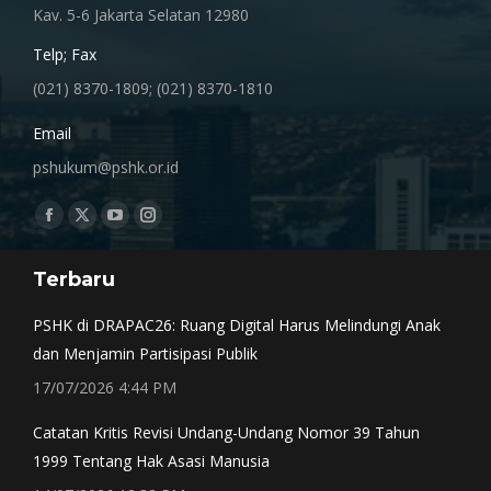
Kav. 5-6 Jakarta Selatan 12980
Telp; Fax
(021) 8370-1809; (021) 8370-1810
Email
pshukum@pshk.or.id
Find us on:
Facebook
X
YouTube
Instagram
page
page
page
page
Terbaru
opens
opens
opens
opens
in
in
in
in
PSHK di DRAPAC26: Ruang Digital Harus Melindungi Anak
new
new
new
new
dan Menjamin Partisipasi Publik
window
window
window
window
17/07/2026 4:44 PM
Catatan Kritis Revisi Undang-Undang Nomor 39 Tahun
1999 Tentang Hak Asasi Manusia