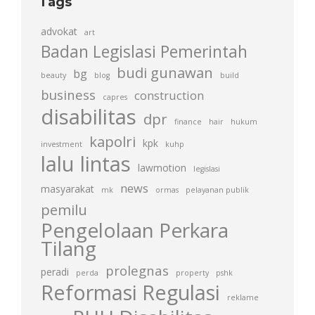
Tags
advokat
art
Badan Legislasi Pemerintah
budi gunawan
bg
beauty
blog
build
business
construction
capres
disabilitas
dpr
finance
hair
hukum
kapolri
kpk
investment
kuhp
lalu lintas
lawmotion
legislasi
news
masyarakat
mk
ormas
pelayanan publik
pemilu
Pengelolaan Perkara
Tilang
prolegnas
peradi
perda
property
pshk
Reformasi Regulasi
reklame