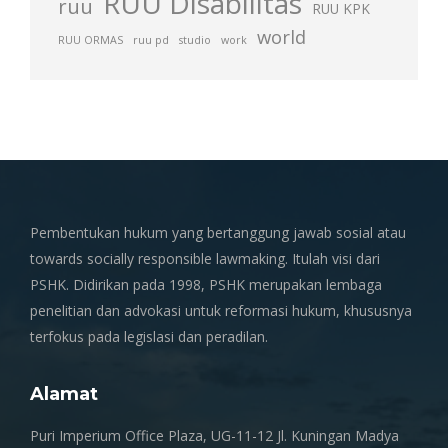
RUU Disabilitas
ruu
RUU KPK
world
RUU ORMAS
ruu pd
studio
work
Pembentukan hukum yang bertanggung jawab sosial atau
towards socially responsible lawmaking. Itulah visi dari
PSHK. Didirikan pada 1998, PSHK merupakan lembaga
penelitian dan advokasi untuk reformasi hukum, khususnya
terfokus pada legislasi dan peradilan.
Alamat
Puri Imperium Office Plaza, UG-11-12 Jl. Kuningan Madya