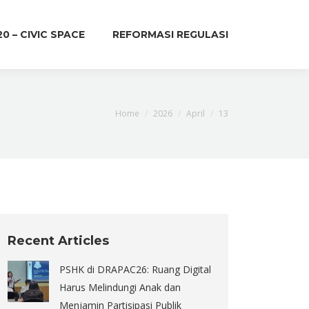
20 – CIVIC SPACE
REFORMASI REGULASI
You are here:
Home
2026
April
13
Recent Articles
PSHK di DRAPAC26: Ruang Digital
Harus Melindungi Anak dan
Menjamin Partisipasi Publik