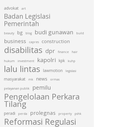
advokat
art
Badan Legislasi
Pemerintah
budi gunawan
bg
beauty
blog
build
business
construction
capres
disabilitas
dpr
finance
hair
kapolri
kpk
hukum
investment
kuhp
lalu lintas
lawmotion
legislasi
news
masyarakat
mk
ormas
pemilu
pelayanan publik
Pengelolaan Perkara
Tilang
prolegnas
peradi
perda
property
pshk
Reformasi Regulasi