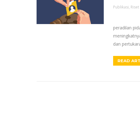
Publikasi
,
Riset
Transf
peradilan pi
meningkatnya
dan pertukar
READ ART