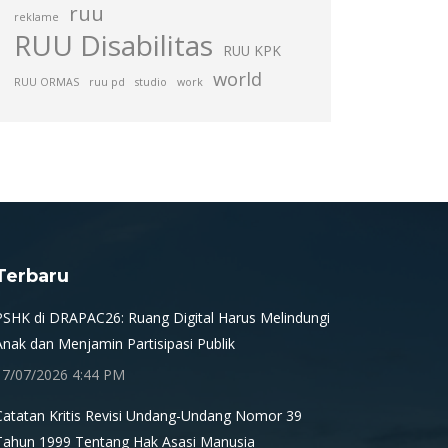
ruu
reklame
RUU Disabilitas
RUU KPK
world
RUU ORMAS
ruu pd
studio
work
Terbaru
PSHK di DRAPAC26: Ruang Digital Harus Melindungi
Anak dan Menjamin Partisipasi Publik
17/07/2026 4:44 PM
Catatan Kritis Revisi Undang-Undang Nomor 39
Tahun 1999 Tentang Hak Asasi Manusia