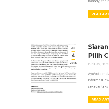
namely, the 
READ ART
Siaran
Jul
Pilih 
4
2014
Publikasi
,
Siara
AyoVote mela
informasi lew
sekadar teks s
READ ART