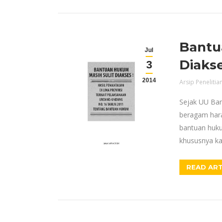
Bantu
Jul
Diaks
3
2014
Arsip Penelitia
Sejak UU Ban
beragam hara
bantuan huku
khususnya ka
READ ART