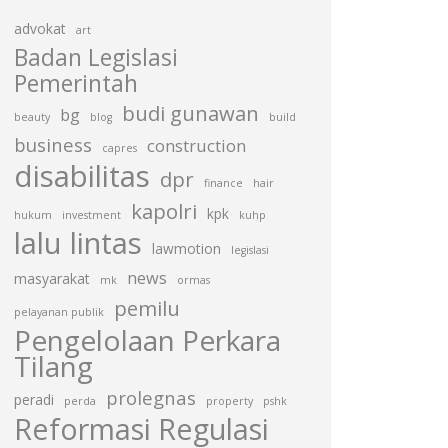
advokat
art
Badan Legislasi
Pemerintah
budi gunawan
bg
beauty
blog
build
business
construction
capres
disabilitas
dpr
finance
hair
kapolri
kpk
hukum
investment
kuhp
lalu lintas
lawmotion
legislasi
news
masyarakat
mk
ormas
pemilu
pelayanan publik
Pengelolaan Perkara
Tilang
prolegnas
peradi
perda
property
pshk
Reformasi Regulasi