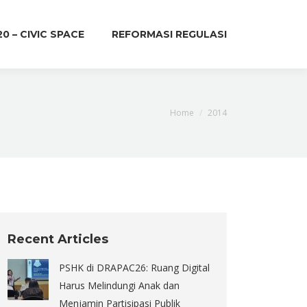
20 – CIVIC SPACE
REFORMASI REGULASI
You are here:
Home
2014
Recent Articles
PSHK di DRAPAC26: Ruang Digital
Harus Melindungi Anak dan
Menjamin Partisipasi Publik