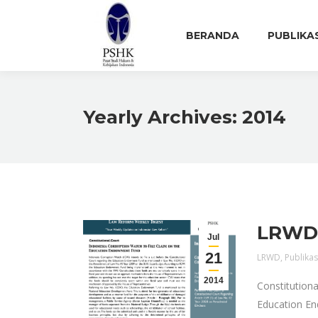
BERANDA
PUBLIKA
Yearly Archives:
2014
LRWD E
Jul
21
LRWD
,
Publikas
2014
Constitutiona
Education En