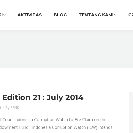
SI
AKTIVITAS
BLOG
TENTANG KAMI
C
dition 21 : July 2014
i
By
PSHK
l Court Indonesia Corruption Watch to File Claim on the
dowment Fund Indonesia Corruption Watch (ICW) intends