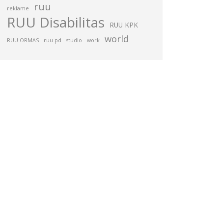
ruu
reklame
RUU Disabilitas
RUU KPK
world
RUU ORMAS
ruu pd
studio
work