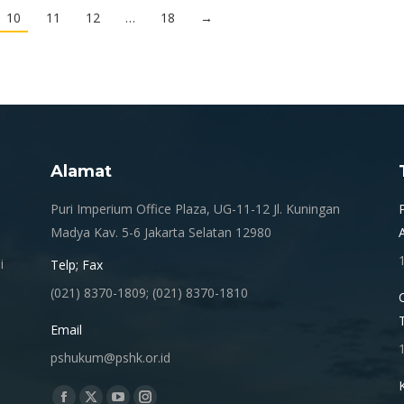
10
11
12
…
18
→
Alamat
.
Puri Imperium Office Plaza, UG-11-12 Jl. Kuningan
Madya Kav. 5-6 Jakarta Selatan 12980
i
Telp; Fax
(021) 8370-1809; (021) 8370-1810
Email
pshukum@pshk.or.id
Find us on: