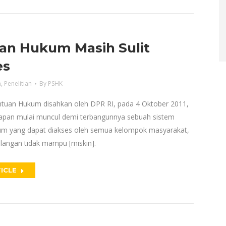
an Hukum Masih Sulit
es
n
,
Penelitian
By
PSHK
tuan Hukum disahkan oleh DPR RI, pada 4 Oktober 2011,
pan mulai muncul demi terbangunnya sebuah sistem
m yang dapat diakses oleh semua kelompok masyarakat,
langan tidak mampu [miskin].
ICLE