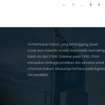
←
1
…
8
9
Pembentukan hukum yang bertanggung jawab
sosial atau towards socially responsible lawmaking
Itulah visi dari PSHK. Didirikan pada 1998, PSHK
merupakan lembaga penelitian dan advokasi untuk
reformasi hukum, khususnya terfokus pada legislas
dan peradilan.