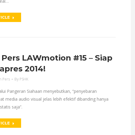
real…
ICLE
 Pers LAWmotion #15 – Siap
Capres 2014!
n Pers
By
PSHK
lui Pangeran Siahaan menyebutkan, “penyebaran
at media audio visual jelas lebih efektif dibanding hanya
tatis saja”.
ICLE