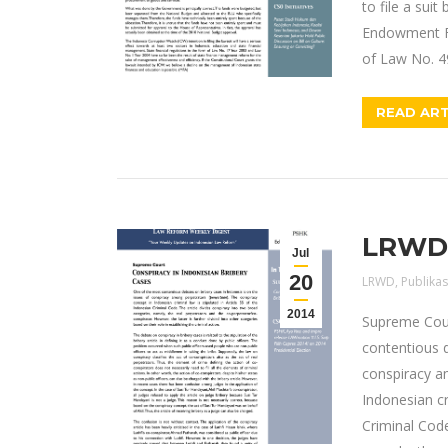
to file a sui
Endowment F
of Law No. 4
READ ART
LRWD E
Jul
20
LRWD
,
Publikas
2014
Supreme Cour
contentious d
conspiracy a
Indonesian cr
Criminal Code