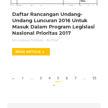
Daftar Rancangan Undang-
Undang Luncuran 2016 Untuk
Masuk Dalam Program Legislasi
Nasional Prioritas 2017
Info Legislasi
,
Publikasi
By
PSHK
READ ARTICLE
←
1
…
3
4
5
6
7
…
55
→