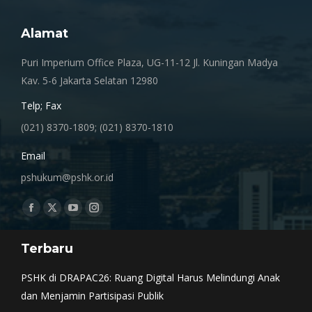
Alamat
Puri Imperium Office Plaza, UG-11-12 Jl. Kuningan Madya
Kav. 5-6 Jakarta Selatan 12980
Telp; Fax
(021) 8370-1809; (021) 8370-1810
Email
pshukum@pshk.or.id
Find us on:
Facebook
X
YouTube
Instagram
page
page
page
page
Terbaru
opens
opens
opens
opens
in
in
in
in
PSHK di DRAPAC26: Ruang Digital Harus Melindungi Anak
new
new
new
new
dan Menjamin Partisipasi Publik
window
window
window
window