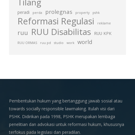
Tilang
prolegnas
peradi
perda
property
pshk
Reformasi Regulasi
reklame
RUU Disabilitas
ruu
RUU KPK
world
RUU ORMAS
ruu pd
studio
work
Pembentukan hukum yang bertanggung jawab sosial atau
towards socially responsible lawmaking. Itulah visi dari
PSHK. Didirikan pada 1998, PSHK merupakan lembaga
penelitian dan advokasi untuk reformasi hukum, khususnya
terfokus pada legislasi dan peradilan.