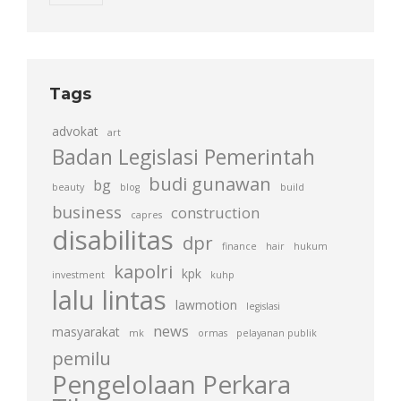
Tags
advokat
art
Badan Legislasi Pemerintah
budi gunawan
bg
beauty
blog
build
business
construction
capres
disabilitas
dpr
finance
hair
hukum
kapolri
kpk
investment
kuhp
lalu lintas
lawmotion
legislasi
news
masyarakat
mk
ormas
pelayanan publik
pemilu
Pengelolaan Perkara