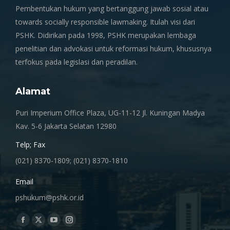
Pembentukan hukum yang bertanggung jawab sosial atau
towards socially responsible lawmaking. Itulah visi dari
PSHK. Didirikan pada 1998, PSHK merupakan lembaga
penelitian dan advokasi untuk reformasi hukum, khususnya
terfokus pada legislasi dan peradilan.
Alamat
Puri Imperium Office Plaza, UG-11-12 Jl. Kuningan Madya
Kav. 5-6 Jakarta Selatan 12980
Telp; Fax
(021) 8370-1809; (021) 8370-1810
Email
pshukum@pshk.or.id
Find us on:
Facebook
X
YouTube
Instagram