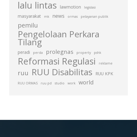
lalu lintas
lawmotion
legislasi
news
masyarakat
mk
ormas
pelayanan publik
pemilu
Pengelolaan Perkara
Tilang
prolegnas
peradi
perda
property
pshk
Reformasi Regulasi
reklame
RUU Disabilitas
ruu
RUU KPK
world
RUU ORMAS
ruu pd
studio
work