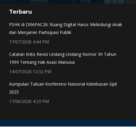
page
page
page
page
Terbaru
opens
opens
opens
opens
in
in
in
in
PSHK di DRAPAC26: Ruang Digital Harus Melindungi Anak
new
new
new
new
dan Menjamin Partisipasi Publik
window
window
window
window
17/07/2026 4:44 PM
Catatan Kritis Revisi Undang-Undang Nomor 39 Tahun
1999 Tentang Hak Asasi Manusia
14/07/2026 12:32 PM
Kumpulan Tulisan Konferensi Nasional Kebebasan Sipil
2025
17/06/2026 4:23 PM
CONTACT Email: subwg-cs@pshk.or.id