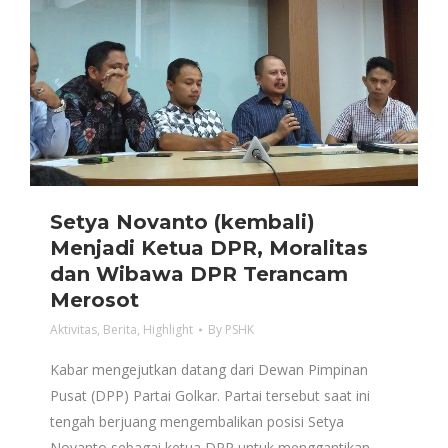
Setya Novanto (kembali)
Menjadi Ketua DPR, Moralitas
dan Wibawa DPR Terancam
Merosot
Aktivitas
,
Berita
,
Highlight
By
PSHK
Kabar mengejutkan datang dari Dewan Pimpinan
Pusat (DPP) Partai Golkar. Partai tersebut saat ini
tengah berjuang mengembalikan posisi Setya
Novanto sebagai ketua DPR untuk menggantikan