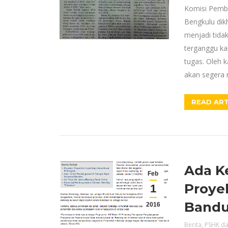
Komisi Pembe
Bengkulu dik
menjadi tida
terganggu ka
tugas. Oleh 
akan segera
READ ART
Ada K
Feb
Proye
1
Band
2016
Berita
,
PSHK da