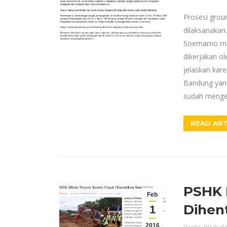
Prosesi grou
dilaksanakan
Soemarno me
dikerjakan ol
jelaskan kare
Bandung yan
sudah mengev
READ ART
PSHK 
Feb
Dihen
1
2016