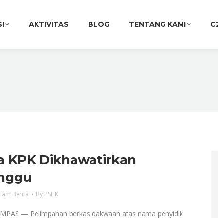
SI
AKTIVITAS
BLOG
TENTANG KAMI
C
ja KPK Dikhawatirkan
nggu
lam Berita
By
PSHK
MPAS — Pelimpahan berkas dakwaan atas nama penyidik