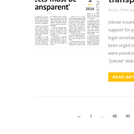
2016
Berita
,
PSHK da
Jokowi issues
support for p
legal uncerta
been urged to
were prioriti
“Jokowi” Wid
READ ART
←
1
…
48
49