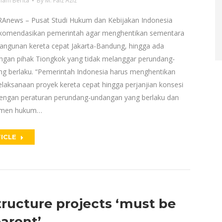
lam Berita
By
M. Faiz Aziz
RAnews – Pusat Studi Hukum dan Kebijakan Indonesia
komendasikan pemerintah agar menghentikan sementara
ngunan kereta cepat Jakarta-Bandung, hingga ada
engan pihak Tiongkok yang tidak melanggar perundang-
g berlaku. “Pemerintah Indonesia harus menghentikan
laksanaan proyek kereta cepat hingga perjanjian konsesi
 dengan peraturan perundang-undangan yang berlaku dan
umen hukum…
ICLE
tructure projects ‘must be
arent’