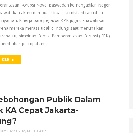
rantasan Korupsi Novel Baswedan ke Pengadilan Negeri
hawatirkan akan membuat situasi komisi antirasuah itu
k nyaman. Kinerja para pegawai KPK juga dikhawatirkan
rena mereka merasa tidak dilindungi saat menunaikan
karena itu, pimpinan Komisi Pemberantasan Korupsi (KPK)
 membahas pelimpahan…
ICLE
ebohongan Publik Dalam
k KA Cepat Jakarta-
ung?
lam Berita
By
M. Faiz Aziz