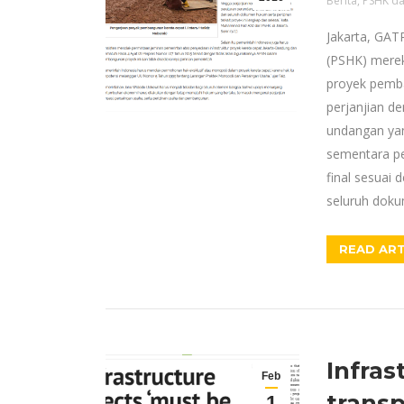
Berita
,
PSHK da
Jakarta, GAT
(PSHK) mere
proyek pemba
perjanjian d
undangan yan
sementara pe
final sesuai
seluruh dok
READ ART
Infras
Feb
transp
1