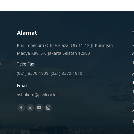
Alamat
.
Puri Imperium Office Plaza, UG-11-12 Jl. Kuningan
Madya Kav. 5-6 Jakarta Selatan 12980
i
Telp; Fax
(021) 8370-1809; (021) 8370-1810
Email
pshukum@pshk.or.id
Find us on:
Facebook
X
YouTube
Instagram
page
page
page
page
opens
opens
opens
opens