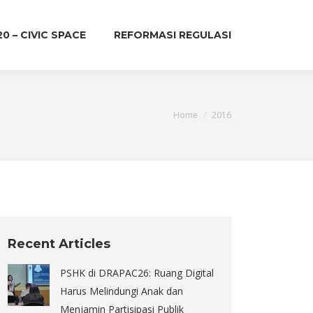
20 – CIVIC SPACE
REFORMASI REGULASI
You are here:
Home
2016
Recent Articles
PSHK di DRAPAC26: Ruang Digital
Harus Melindungi Anak dan
Menjamin Partisipasi Publik