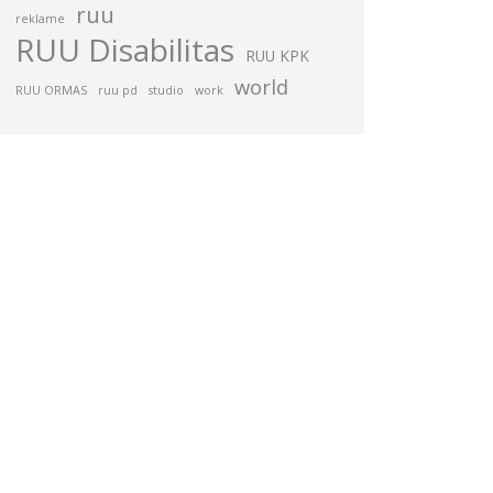
ruu
reklame
RUU Disabilitas
RUU KPK
world
RUU ORMAS
ruu pd
studio
work