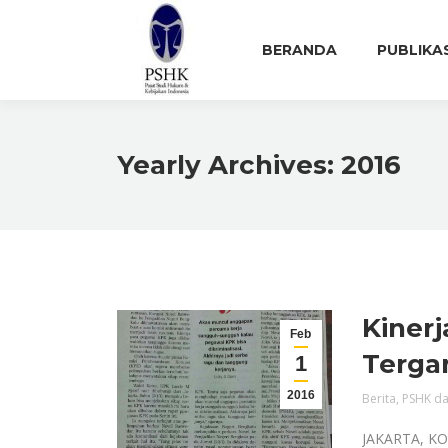
BERANDA
PUBLIKA
Yearly Archives:
2016
Kiner
Feb
Terga
1
2016
Berita
,
PSHK da
JAKARTA, KO