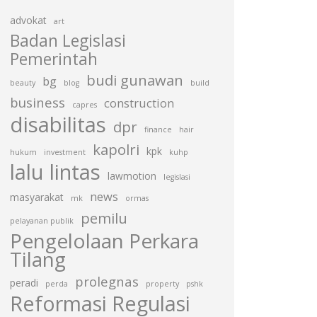
advokat
art
Badan Legislasi
Pemerintah
budi gunawan
bg
beauty
blog
build
business
construction
capres
disabilitas
dpr
finance
hair
kapolri
kpk
hukum
investment
kuhp
lalu lintas
lawmotion
legislasi
news
masyarakat
mk
ormas
pemilu
pelayanan publik
Pengelolaan Perkara
Tilang
prolegnas
peradi
perda
property
pshk
Reformasi Regulasi