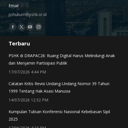
Email
pshukum@pshk.or.id
Find us on:
Facebook
X
YouTube
Instagram
page
page
page
page
Terbaru
opens
opens
opens
opens
in
in
in
in
PSHK di DRAPAC26: Ruang Digital Harus Melindungi Anak
new
new
new
new
dan Menjamin Partisipasi Publik
window
window
window
window
17/07/2026 4:44 PM
Catatan Kritis Revisi Undang-Undang Nomor 39 Tahun
1999 Tentang Hak Asasi Manusia
14/07/2026 12:32 PM
Kumpulan Tulisan Konferensi Nasional Kebebasan Sipil
2025
17/06/2026 4:23 PM