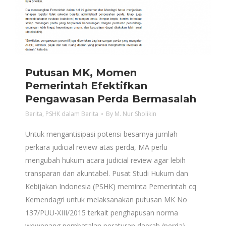
Putusan MK, Momen
Pemerintah Efektifkan
Pengawasan Perda Bermasalah
Berita
,
PSHK dalam Berita
By
M. Nur Sholikin
Untuk mengantisipasi potensi besarnya jumlah
perkara judicial review atas perda, MA perlu
mengubah hukum acara judicial review agar lebih
transparan dan akuntabel. Pusat Studi Hukum dan
Kebijakan Indonesia (PSHK) meminta Pemerintah cq
Kemendagri untuk melaksanakan putusan MK No
137/PUU-XIII/2015 terkait penghapusan norma
wewenang pembatalan peraturan daerah (perda)