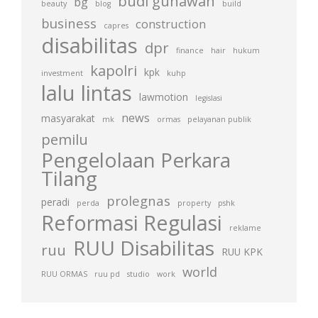
budi gunawan
bg
beauty
blog
build
business
construction
capres
disabilitas
dpr
finance
hair
hukum
kapolri
kpk
investment
kuhp
lalu lintas
lawmotion
legislasi
news
masyarakat
mk
ormas
pelayanan publik
pemilu
Pengelolaan Perkara
Tilang
prolegnas
peradi
perda
property
pshk
Reformasi Regulasi
reklame
RUU Disabilitas
ruu
RUU KPK
world
RUU ORMAS
ruu pd
studio
work