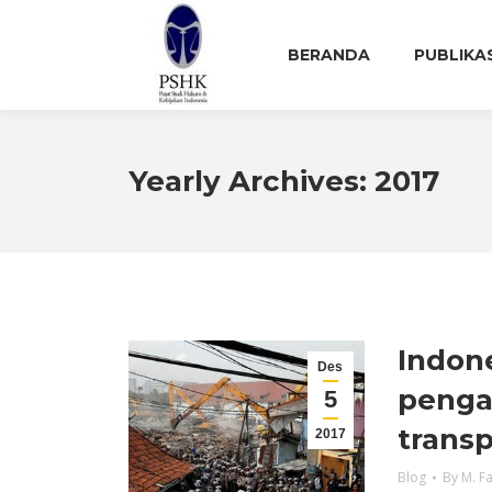
BERANDA
PUBLIKA
Yearly Archives:
2017
Indon
Des
penga
5
transp
2017
Blog
By
M. Fa