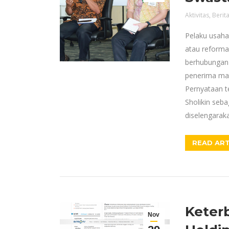
Aktivitas
,
Berit
Pelaku usaha
atau reforma
berhubungan 
penerima man
Pernyataan t
Sholikin seba
diselengarak
READ ART
Keterb
Nov