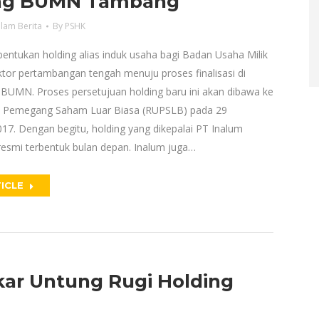
ng BUMN Tambang
lam Berita
By
PSHK
bentukan holding alias induk usaha bagi Badan Usaha Milik
ktor pertambangan tengah menuju proses finalisasi di
BUMN. Proses persetujuan holding baru ini akan dibawa ke
Pemegang Saham Luar Biasa (RUPSLB) pada 29
7. Dengan begitu, holding yang dikepalai PT Inalum
 resmi terbentuk bulan depan. Inalum juga…
ICLE
ar Untung Rugi Holding