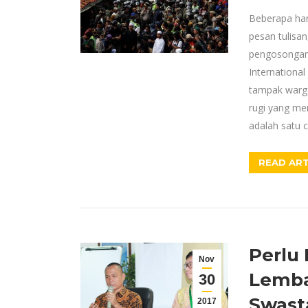
Beberapa har
pesan tulisa
pengosongan 
International
tampak warga
rugi yang me
adalah satu 
READ ART
Perlu
Nov
Lemba
30
Swast
2017