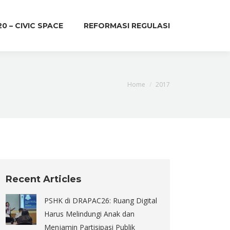
20 – CIVIC SPACE
REFORMASI REGULASI
You are here:
Home
2017
Recent Articles
PSHK di DRAPAC26: Ruang Digital
Harus Melindungi Anak dan
Menjamin Partisipasi Publik