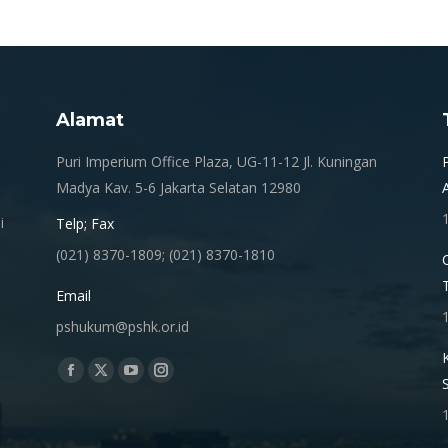
Alamat
.
Puri Imperium Office Plaza, UG-11-12 Jl. Kuningan
Madya Kav. 5-6 Jakarta Selatan 12980
i
Telp; Fax
(021) 8370-1809; (021) 8370-1810
Email
pshukum@pshk.or.id
Find us on:
Facebook
X
YouTube
Instagram
page
page
page
page
opens
opens
opens
opens