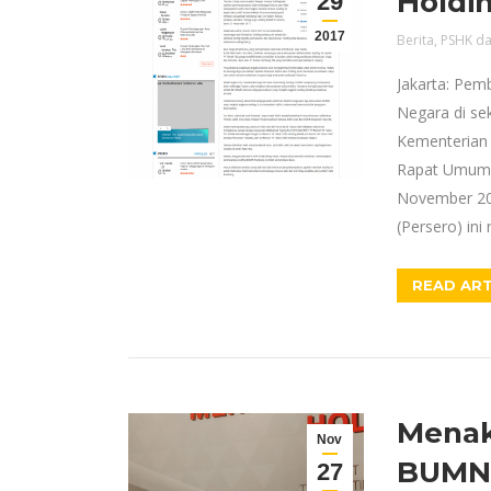
Holdi
29
2017
Berita
,
PSHK da
Jakarta: Pem
Negara di se
Kementerian 
Rapat Umum 
November 201
(Persero) ini
READ ART
Menak
Nov
BUMN
27