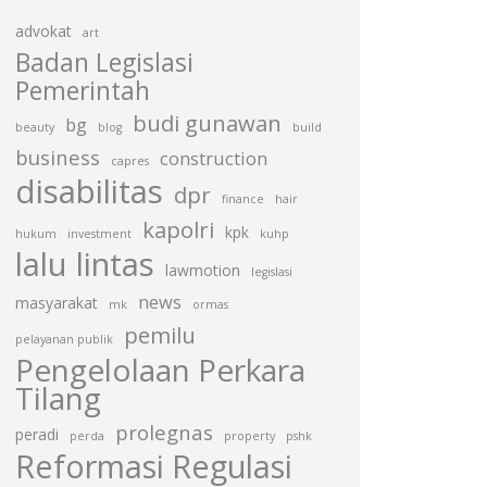
advokat
art
Badan Legislasi
Pemerintah
budi gunawan
bg
beauty
blog
build
business
construction
capres
disabilitas
dpr
finance
hair
kapolri
kpk
hukum
investment
kuhp
lalu lintas
lawmotion
legislasi
news
masyarakat
mk
ormas
pemilu
pelayanan publik
Pengelolaan Perkara
Tilang
prolegnas
peradi
perda
property
pshk
Reformasi Regulasi