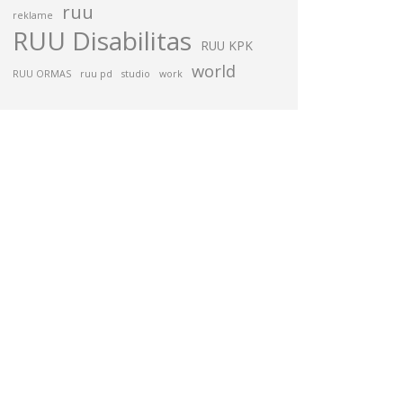
ruu
reklame
RUU Disabilitas
RUU KPK
world
RUU ORMAS
ruu pd
studio
work