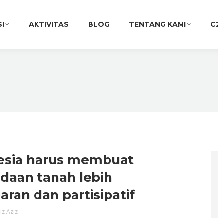
SI
AKTIVITAS
BLOG
TENTANG KAMI
C
esia harus membuat
daan tanah lebih
aran dan partisipatif
iz Aziz