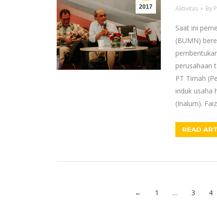
2017
Aktivitas
By
P
Saat ini pem
(BUMN) bere
pembentukan 
perusahaan t
PT Timah (Pe
induk usaha 
(Inalum). Fai
READ ART
←
1
…
3
4