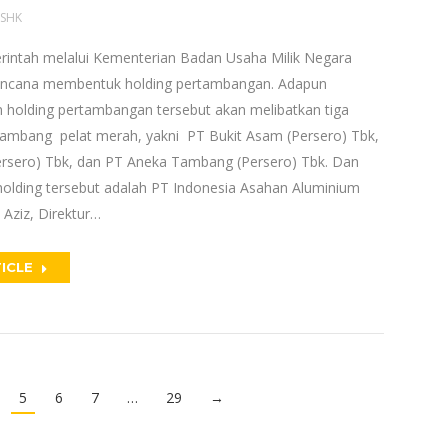
SHK
erintah melalui Kementerian Badan Usaha Milik Negara
ncana membentuk holding pertambangan. Adapun
holding pertambangan tersebut akan melibatkan tiga
ambang pelat merah, yakni PT Bukit Asam (Persero) Tbk,
rsero) Tbk, dan PT Aneka Tambang (Persero) Tbk. Dan
holding tersebut adalah PT Indonesia Asahan Aluminium
z Aziz, Direktur…
ICLE
5
6
7
…
29
→