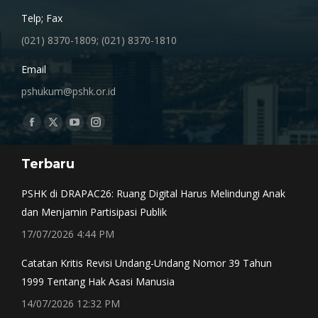
Telp; Fax
(021) 8370-1809; (021) 8370-1810
Email
pshukum@pshk.or.id
Find us on:
Facebook
X
YouTube
Instagram
page
page
page
page
Terbaru
opens
opens
opens
opens
in
in
in
in
PSHK di DRAPAC26: Ruang Digital Harus Melindungi Anak
new
new
new
new
dan Menjamin Partisipasi Publik
window
window
window
window
17/07/2026 4:44 PM
Catatan Kritis Revisi Undang-Undang Nomor 39 Tahun
1999 Tentang Hak Asasi Manusia
14/07/2026 12:32 PM