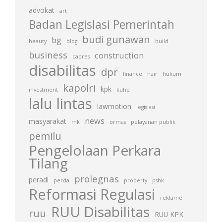
advokat
art
Badan Legislasi Pemerintah
budi gunawan
bg
beauty
blog
build
business
construction
capres
disabilitas
dpr
finance
hair
hukum
kapolri
kpk
investment
kuhp
lalu lintas
lawmotion
legislasi
news
masyarakat
mk
ormas
pelayanan publik
pemilu
Pengelolaan Perkara
Tilang
prolegnas
peradi
perda
property
pshk
Reformasi Regulasi
reklame
RUU Disabilitas
ruu
RUU KPK