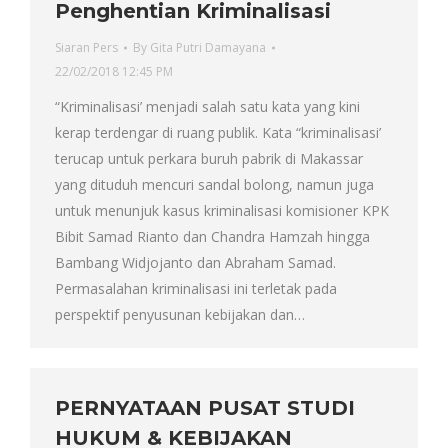
Penghentian Kriminalisasi
Siaran Pers
By
Gita Putri Damayana
22/02/2018 12:45 PM
“Kriminalisasi’ menjadi salah satu kata yang kini
kerap terdengar di ruang publik. Kata “kriminalisasi’
terucap untuk perkara buruh pabrik di Makassar
yang dituduh mencuri sandal bolong, namun juga
untuk menunjuk kasus kriminalisasi komisioner KPK
Bibit Samad Rianto dan Chandra Hamzah hingga
Bambang Widjojanto dan Abraham Samad.
Permasalahan kriminalisasi ini terletak pada
perspektif penyusunan kebijakan dan…
PERNYATAAN PUSAT STUDI
HUKUM & KEBIJAKAN