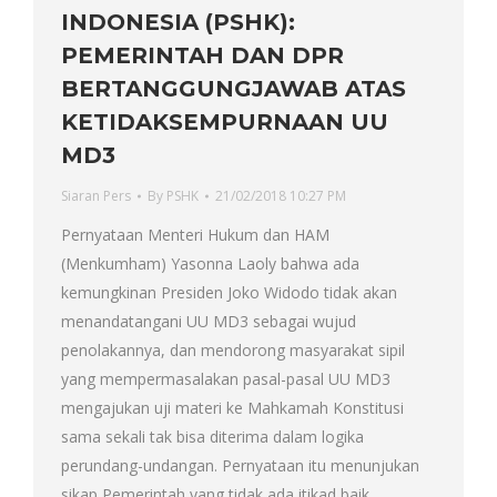
INDONESIA (PSHK):
PEMERINTAH DAN DPR
BERTANGGUNGJAWAB ATAS
KETIDAKSEMPURNAAN UU
MD3
Siaran Pers
By
PSHK
21/02/2018 10:27 PM
Pernyataan Menteri Hukum dan HAM
(Menkumham) Yasonna Laoly bahwa ada
kemungkinan Presiden Joko Widodo tidak akan
menandatangani UU MD3 sebagai wujud
penolakannya, dan mendorong masyarakat sipil
yang mempermasalakan pasal-pasal UU MD3
mengajukan uji materi ke Mahkamah Konstitusi
sama sekali tak bisa diterima dalam logika
perundang-undangan. Pernyataan itu menunjukan
sikap Pemerintah yang tidak ada itikad baik…