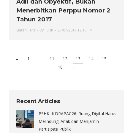
Adil dan Obyektif, Bukan
Menerbitkan Perppu Nomor 2
Tahun 2017
Siaran Pers
By
PSHK
25/07/2017 12:15 PM
←
1
…
11
12
13
14
15
…
18
→
Recent Articles
PSHK di DRAPAC26: Ruang Digital Harus
Melindungi Anak dan Menjamin
Partisipasi Publik