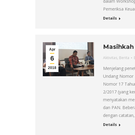
dalam Workshop
Pemeriksa Keua
Details
Masihkah 
Apr
6
Aktivitas
,
Berita
Menjelang pene
2018
Undang Nomor 2
Nomor 17 Tahun
2/2017 (yang ke
menyatakan meno
dan PAN. Beber
dengan catatan, 
Details