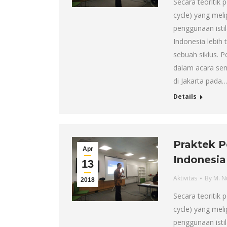
Secara teoritik
cycle) yang mel
penggunaan istil
Indonesia lebih
sebuah siklus. 
dalam acara sem
di Jakarta pada
Details
Praktek P
Apr
Indonesia
13
Aktivitas
By
M. N
2018
Secara teoritik
cycle) yang mel
penggunaan istil