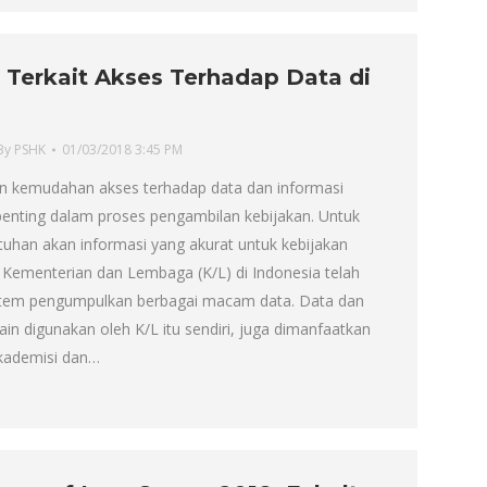
 Terkait Akses Terhadap Data di
By
PSHK
01/03/2018 3:45 PM
n kemudahan akses terhadap data dan informasi
enting dalam proses pengambilan kebijakan. Untuk
han akan informasi yang akurat untuk kebijakan
h Kementerian dan Lembaga (K/L) di Indonesia telah
em pengumpulkan berbagai macam data. Data dan
elain digunakan oleh K/L itu sendiri, juga dimanfaatkan
kademisi dan…