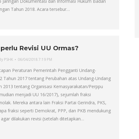
 Jaringan Dokumentasi dan Informasi Hukum Badan
ngan Tahun 2018. Acara tersebur…
perlu Revisi UU Ormas?
By
PSHK
06/04/2018 7:19 PM
tapan Peraturan Pemerintah Pengganti Undang-
 Tahun 2017 tentang Perubahan atas Undang-Undang
 2013 tentang Organisasi Kemasyarakatan/Perppu
mudian menjadi UU 16/2017), sejumlah fraksi
lak. Mereka antara lain Fraksi Partai Gerindra, PKS,
apa fraksi seperti Demokrat, PPP, dan PKB mendukung
agar dilakukan revisi (setelah ditetapkan…