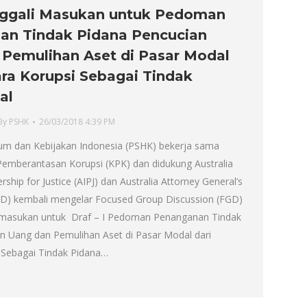
ggali Masukan untuk Pedoman
an Tindak Pidana Pencucian
Pemulihan Aset di Pasar Modal
ara Korupsi Sebagai Tindak
al
By
PSHK
26/03/2018 4:39 PM
um dan Kebijakan Indonesia (PSHK) bekerja sama
emberantasan Korupsi (KPK) dan didukung Australia
rship for Justice (AIPJ) dan Australia Attorney General’s
D) kembali mengelar Focused Group Discussion (FGD)
 masukan untuk Draf – I Pedoman Penanganan Tindak
n Uang dan Pemulihan Aset di Pasar Modal dari
 Sebagai Tindak Pidana…