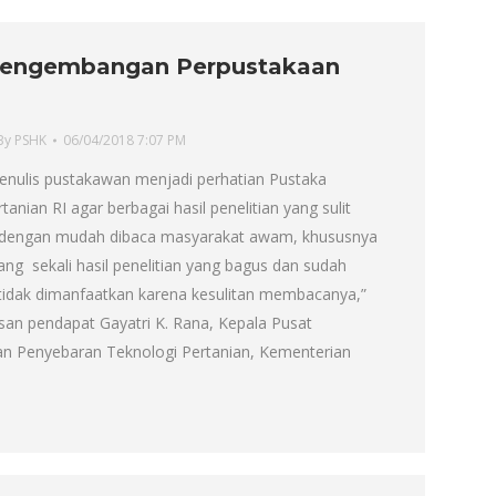
 Pengembangan Perpustakaan
By
PSHK
06/04/2018 7:07 PM
ulis pustakawan menjadi perhatian Pustaka
anian RI agar berbagai hasil penelitian yang sulit
 dengan mudah dibaca masyarakat awam, khususnya
ang sekali hasil penelitian yang bagus dan sudah
 tidak dimanfaatkan karena kesulitan membacanya,”
san pendapat Gayatri K. Rana, Kepala Pusat
n Penyebaran Teknologi Pertanian, Kementerian