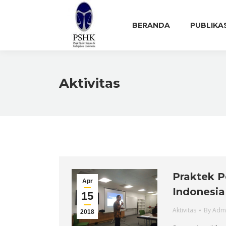
BERANDA
PUBLIKA
Aktivitas
Praktek P
Apr
Indonesia
15
Aktivitas
By
Adm
2018