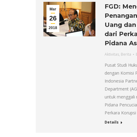
FGD: Men
Mar
Penangan
26
Uang dan 
2018
dari Perk
Pidana As
Aktivitas
,
Berita
Pusat Studi Huk
dengan Komisi P
Indonesia Partne
Department (AG
untuk menggali
Pidana Pencucia
Perkara Korupsi
Details