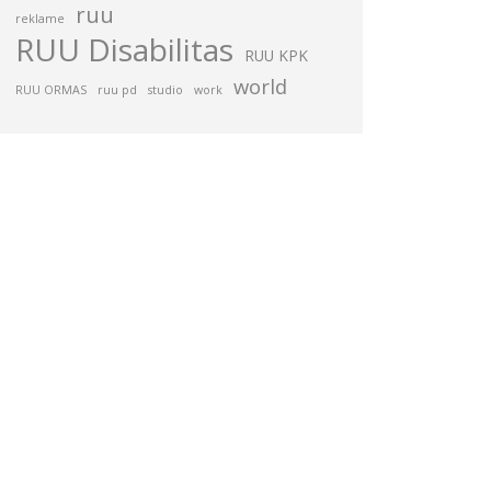
ruu
reklame
RUU Disabilitas
RUU KPK
world
RUU ORMAS
ruu pd
studio
work