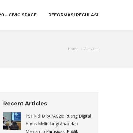
20 – CIVIC SPACE
REFORMASI REGULASI
You are here:
Home
Aktivitas
Recent Articles
PSHK di DRAPAC26: Ruang Digital
Harus Melindungi Anak dan
Menjamin Partisipasi Publik