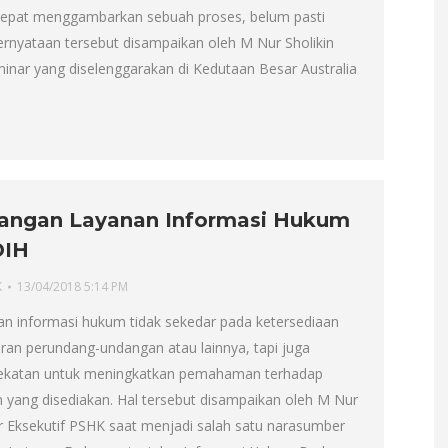
 tepat menggambarkan sebuah proses, belum pasti
Pernyataan tersebut disampaikan oleh M Nur Sholikin
inar yang diselenggarakan di Kedutaan Besar Australia
…
ngan Layanan Informasi Hukum
DIH
K
13/04/2018 5:14 PM
han informasi hukum tidak sekedar pada ketersediaan
an perundang-undangan atau lainnya, tapi juga
dekatan untuk meningkatkan pemahaman terhadap
 yang disediakan. Hal tersebut disampaikan oleh M Nur
ur Eksekutif PSHK saat menjadi salah satu narasumber