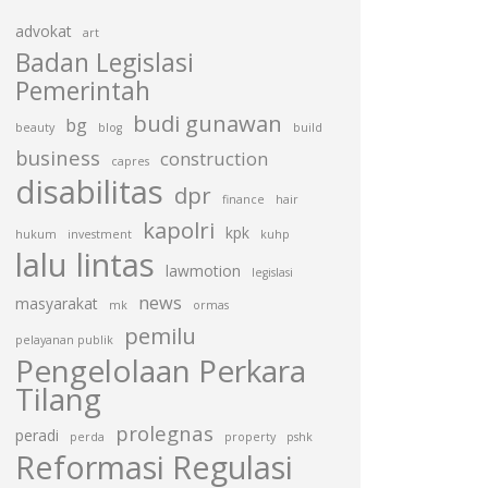
advokat
art
Badan Legislasi
Pemerintah
budi gunawan
bg
beauty
blog
build
business
construction
capres
disabilitas
dpr
finance
hair
kapolri
kpk
hukum
investment
kuhp
lalu lintas
lawmotion
legislasi
news
masyarakat
mk
ormas
pemilu
pelayanan publik
Pengelolaan Perkara
Tilang
prolegnas
peradi
perda
property
pshk
Reformasi Regulasi