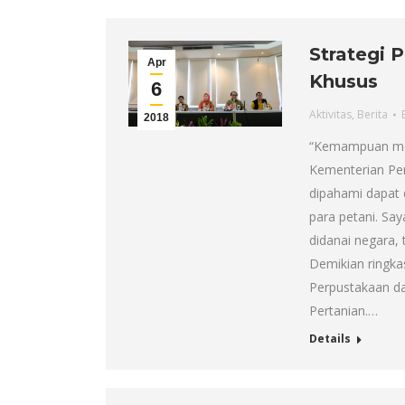
Strategi
Apr
Khusus
6
Aktivitas
,
Berita
2018
“Kemampuan men
Kementerian Pert
dipahami dapat
para petani. Say
didanai negara,
Demikian ringka
Perpustakaan da
Pertanian.…
Details