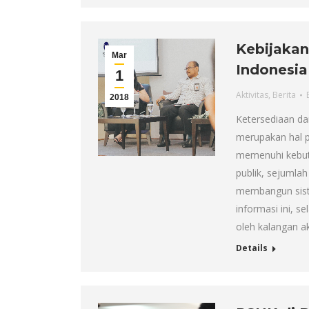
Kebijakan
Mar
Indonesia
1
Aktivitas
,
Berita
2018
Ketersediaan da
merupakan hal p
memenuhi kebutu
publik, sejumla
membangun sist
informasi ini, s
oleh kalangan a
Details