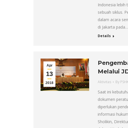
Indonesia lebih
sebuah siklus. 
dalam acara sem
di Jakarta pada
Details
Pengemba
Apr
Melalui J
13
Aktivitas
By
PSH
2018
Saat ini kebutu
dokumen peratur
diperlukan pen
informasi hukum
Sholikin, Direkt