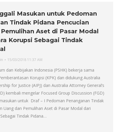
ggali Masukan untuk Pedoman
an Tindak Pidana Pencucian
Pemulihan Aset di Pasar Modal
ara Korupsi Sebagai Tindak
al
in
15/03/2018 11:37 AM
um dan Kebijakan Indonesia (PSHK) bekerja sama
emberantasan Korupsi (KPK) dan didukung Australia
rship for Justice (AIPJ) dan Australia Attorney General’s
D) kembali mengelar Focused Group Discussion (FGD)
 masukan untuk Draf – I Pedoman Penanganan Tindak
n Uang dan Pemulihan Aset di Pasar Modal dari
 Sebagai Tindak Pidana…