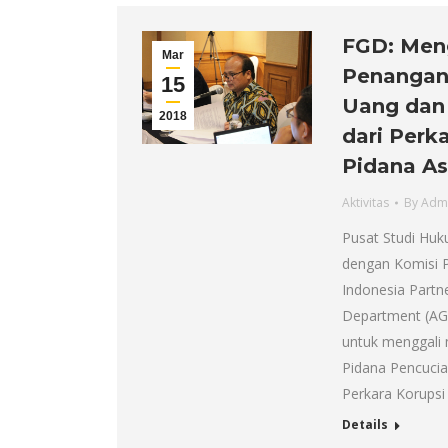
FGD: Men
Mar
Penangan
15
Uang dan 
2018
dari Perk
Pidana As
Aktivitas
By
Adm
Pusat Studi Huk
dengan Komisi P
Indonesia Partne
Department (AG
untuk menggali
Pidana Pencucia
Perkara Korupsi
Details