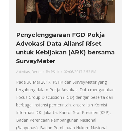
Penyelenggaraan FGD Pokja
Advokasi Data Aliansi Riset
untuk Kebijakan (ARK) bersama
SurveyMeter
Aktivitas
,
Berita
By
PSHK
02/06/2017 3:53 PM
Pada 30 Mei 2017, PSHK dan SurveyMeter yang
tergabung dalam Pokja Advokasi Data mengadakan
Focus Group Discussion (FGD) dengan peserta dari
berbagai instansi pemerintah, antara lain Komisi
Informasi DKI Jakarta, Kantor Staf Presiden (KSP),
Badan Perencaan Pembangunan Nasional
(Bappenas), Badan Pembinaan Hukum Nasional