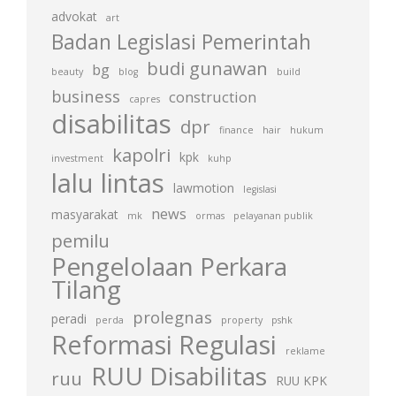
advokat
art
Badan Legislasi Pemerintah
budi gunawan
bg
beauty
blog
build
business
construction
capres
disabilitas
dpr
finance
hair
hukum
kapolri
kpk
investment
kuhp
lalu lintas
lawmotion
legislasi
news
masyarakat
mk
ormas
pelayanan publik
pemilu
Pengelolaan Perkara
Tilang
prolegnas
peradi
perda
property
pshk
Reformasi Regulasi
reklame
RUU Disabilitas
ruu
RUU KPK