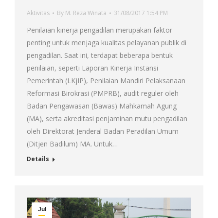
Aktivitas
By
M. Reza Winata
31/08/2017 1:54 PM
Penilaian kinerja pengadilan merupakan faktor
penting untuk menjaga kualitas pelayanan publik di
pengadilan. Saat ini, terdapat beberapa bentuk
penilaian, seperti Laporan Kinerja Instansi
Pemerintah (LKjIP), Penilaian Mandiri Pelaksanaan
Reformasi Birokrasi (PMPRB), audit reguler oleh
Badan Pengawasan (Bawas) Mahkamah Agung
(MA), serta akreditasi penjaminan mutu pengadilan
oleh Direktorat Jenderal Badan Peradilan Umum
(Ditjen Badilum) MA. Untuk…
Details
Jul