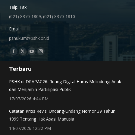
Telp; Fax
(021) 8370-1809; (021) 8370-1810
Email
pshukum@pshk.or.id
Find us on:
Facebook
X
YouTube
Instagram
page
page
page
page
Terbaru
opens
opens
opens
opens
in
in
in
in
PSHK di DRAPAC26: Ruang Digital Harus Melindungi Anak
new
new
new
new
dan Menjamin Partisipasi Publik
window
window
window
window
17/07/2026 4:44 PM
Catatan Kritis Revisi Undang-Undang Nomor 39 Tahun
1999 Tentang Hak Asasi Manusia
14/07/2026 12:32 PM